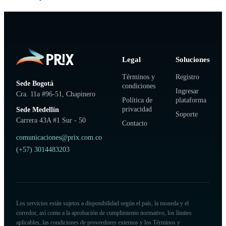
Legal
Soluciones
Términos y
Registro
Sede Bogotá
condiciones
Ingresar
Cra. 11a #96-51, Chapinero
Política de
plataforma
privacidad
Sede Medellín
Soporte
Carrera 43A #1 Sur - 50
Contacto
comunicaciones@prix.com.co
(+57) 3014483203
Los servicios están sujetos a disponibilidad según el país, la moneda y el
corredor, así como a la aprobación de cumplimiento normativo, los límites
aplicables, las condiciones de proveedores externos y los Términos y