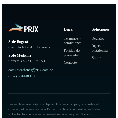
Legal
Soluciones
Términos y
Registro
Sede Bogotá
condiciones
Ingresar
Cra. 11a #96-51, Chapinero
Política de
plataforma
privacidad
Sede Medellín
Soporte
Carrera 43A #1 Sur - 50
Contacto
comunicaciones@prix.com.co
(+57) 3014483203
Los servicios están sujetos a disponibilidad según el país, la moneda y el
corredor, así como a la aprobación de cumplimiento normativo, los límites
aplicables, las condiciones de proveedores externos y los Términos y